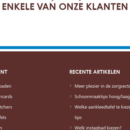
ENKELE VAN ONZE KLANTEN
ENT
RECENTE ARTIKELEN
baden
Meer plezier in de zorgsect
ncards
Schoonmaaktips hoog/laag
tchers
Welke aankleedtafel te kie
els
tips
n
Welk instapbad kiezen?