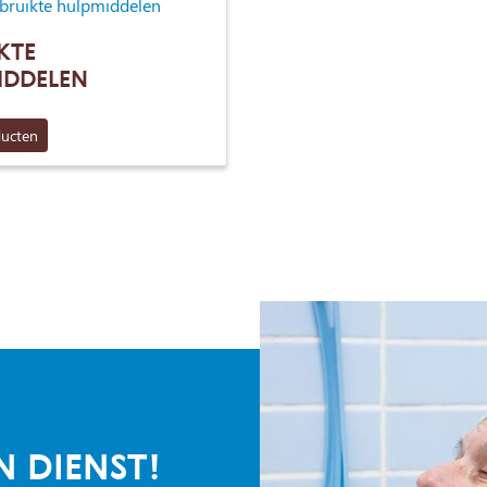
KTE
IDDELEN
ducten
N DIENST!