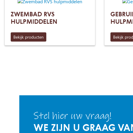
ZWEMBAD RVS
GEBRUI
HULPMIDDELEN
HULPM
Bekijk producten
Bekijk pro
Stel hier uw vraag!
WE ZIJN U GRAAG VA