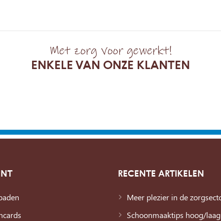
Met zorg voor gewerkt!
ENKELE VAN ONZE KLANTEN
ENT
RECENTE ARTIKELEN
baden
Meer plezier in de zorgsect
ncards
Schoonmaaktips hoog/laag