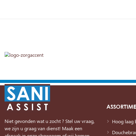
ASSORTIM
Niet gevonden wat u zocht ? Stel uw vraag,
Hoog laag 
we zijn u graag van dienst! Maak een
Douchebra
afspaak in onze showroom of wij komen