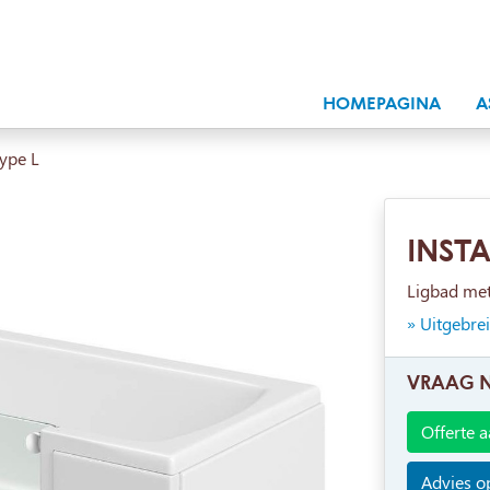
HOMEPAGINA
A
type L
INSTA
Ligbad me
» Uitgebre
VRAAG 
Offerte 
Advies op